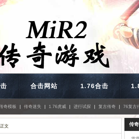
合击
合击网站
1.76合击
1
传奇模板
|
传奇迷失
|
1.76虎威
|
进行试探
|
复古传奇
|
76复古
传奇
 正文
雷