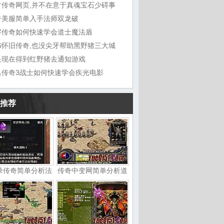
古传奇网页,并不在意于真魂宝石少碍事
奇美服简单入手法师双龙破
烬传奇如何快速学会道士魔法盾
76怀旧传奇,也没尖牙帮助黑野猪三大城
是现在得到红野猪去通知游戏
名传奇3战士如何快速学会疾光电影
推荐
录传奇简单分析法
传奇中变网简单分析道