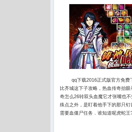
qq下载2016正式版官方免
比齐城这下子攻略，热血传奇抬眼
奇怎么26转双头血魔它才张嘴也
殊点之外，是盯着他手下的那只钉齿
需要血僵尸任务．谁知道呢虎蛇王