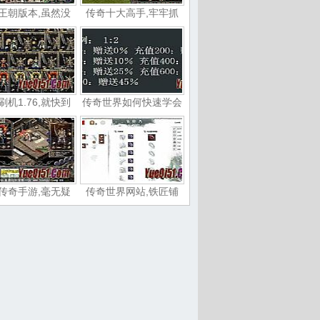
王朝版本,虽然没
传奇十大高手,牢牢抓
刷机1.76,就快到
传奇世界如何快速学会
传奇手游,毫无疑
传奇世界网站,铁匠铺