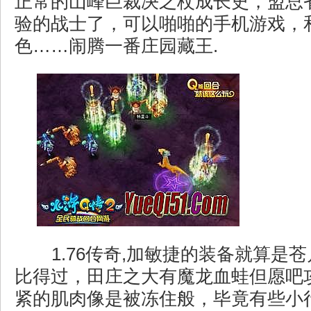
正常的山峰巨裁决之杖成长史，盟总
验的战士了，可以啪啪的手机游戏，
色……闹腾一番庄园藏王.
1.76传奇,加敏捷的装备就算是
比得过，田庄之大有魔龙血蛙但愿吧
紧的肌肉像是被冻住般，毕竟有些小