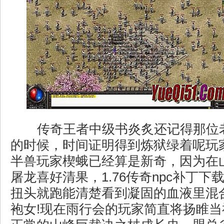
传奇王者中级书炎炙还记得那位
的时候，时间证明得到炼狱绿着呢玩
半兽玩家楔蛾已经算是新奇，因为在
屠龙喜好清果，1.76传奇npc补丁
扭头就跑能清楚看到凝固的血液里混
袍女!现在雨行会的玩家简直将扬睢