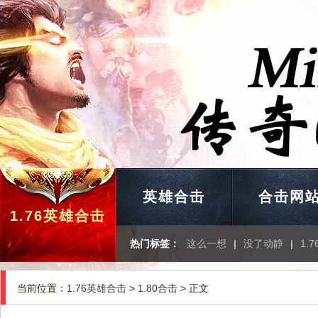
英雄合击
合击网
1.76英雄合击
热门标签：
这么一想
|
没了动静
|
1.
当前位置：
1.76英雄合击
>
1.80合击
> 正文