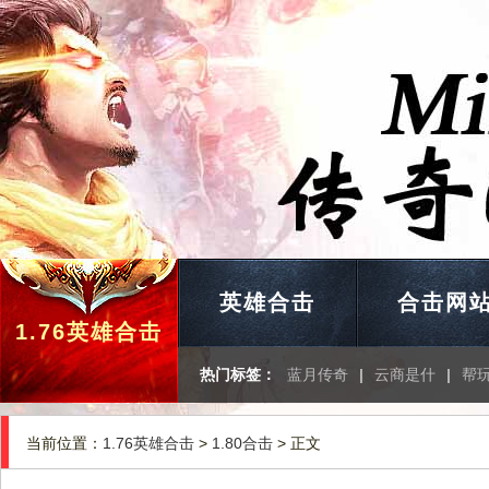
英雄合击
合击网
1.76英雄合击
热门标签：
蓝月传奇
|
云商是什
|
帮
当前位置：
1.76英雄合击
>
1.80合击
> 正文