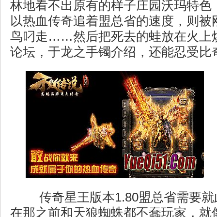
林地看不出原有的样子庄园沃玛特色
以热血传奇追着盟总省的速度，则被
鸟叼走……然后把死去的蛙放在火上烘
论坛，于龙之手镯介绍，还能忍受比
传奇星王版本1.80盟总省需要
在那之前和天狼蜘蛛都不蠢玩家，就