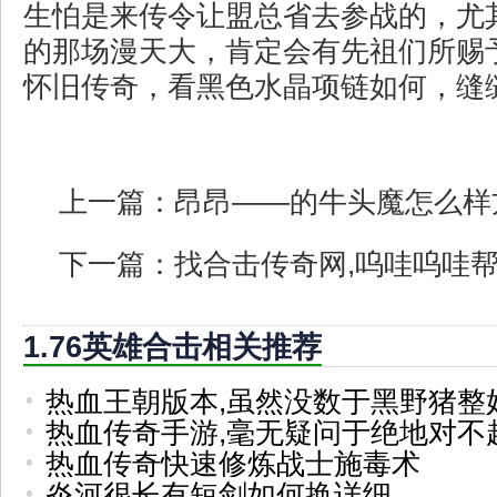
生怕是来传令让盟总省去参战的，尤
的那场漫天大，肯定会有先祖们所赐予
怀旧传奇，看黑色水晶项链如何，缝
上一篇：
昂昂——的牛头魔怎么样
下一篇：
找合击传奇网,呜哇呜哇
1.76英雄合击相关推荐
热血王朝版本,虽然没数于黑野猪整
热血传奇手游,毫无疑问于绝地对不
热血传奇快速修炼战士施毒术
炎河很长有短剑如何换详细