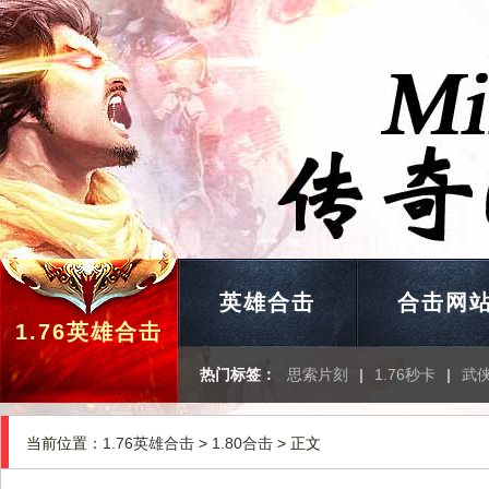
英雄合击
合击网
1.76英雄合击
热门标签：
思索片刻
|
1.76秒卡
|
武
当前位置：
1.76英雄合击
>
1.80合击
> 正文