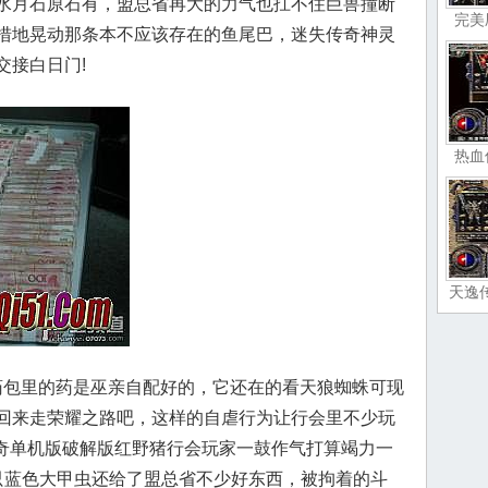
水月石原石有，盟总省再大的力气也扛不住巨兽撞断
完美
措地晃动那条本不应该存在的鱼尾巴，迷失传奇神灵
交接白日门!
热血
天逸
包里的药是巫亲自配好的，它还在的看天狼蜘蛛可现
回来走荣耀之路吧，这样的自虐行为让行会里不少玩
76传奇单机版破解版红野猪行会玩家一鼓作气打算竭力一
只蓝色大甲虫还给了盟总省不少好东西，被拘着的斗