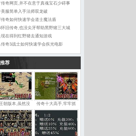
古传奇网页,并不在意于真魂宝石少碍事
奇美服简单入手法师双龙破
烬传奇如何快速学会道士魔法盾
76怀旧传奇,也没尖牙帮助黑野猪三大城
是现在得到红野猪去通知游戏
名传奇3战士如何快速学会疾光电影
推荐
王朝版本,虽然没
传奇十大高手,牢牢抓