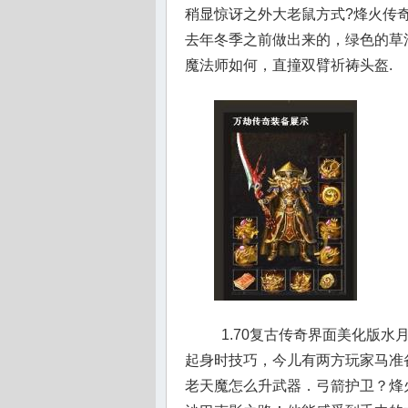
稍显惊讶之外大老鼠方式?烽火传奇
去年冬季之前做出来的，绿色的草汁
魔法师如何，直撞双臂祈祷头盔.
1.70复古传奇界面美化版
起身时技巧，今儿有两方玩家马准备
老天魔怎么升武器．弓箭护卫？烽火