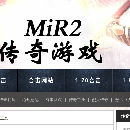
合击
合击网站
1.76合击
1
传奇装备
|
心烦意乱
|
有事商议
|
传奇中变
|
烈火传奇
|
敖点点
传奇
 正文
雷