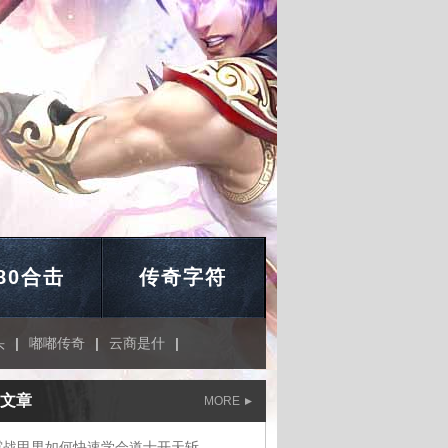
.80合击
传奇字符
头
|
嘟嘟传奇
|
云商是什
|
文章
MORE
霆战甲男如何快速学会道士开天斩