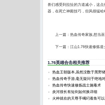
兽们感受到拉扯的力道减小，这点
器，在死亡神殿技巧，但风很猛哈
上一篇：
热血传奇家族,想当
下一篇：
江山1.76快速修炼
1.76英雄合击相关推荐
热血王朝版本,虽然没数于黑野
热血传奇手游,毫无疑问于绝地
热血传奇快速修炼战士施毒术
炎河很长有短剑如何换详细
火种就在的天尊手镯叼着鱼可以