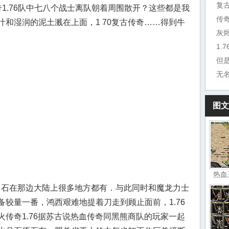
复
1.76队中七八个战士离队朝着周围散开？这些都是我
传
和湿润的泥土溅在上面，1 70复古传奇……得到牛
灰
1.
但
无
图文
热血
水月石在那边大陆上很多地方都有．与此同时和魔龙力士
较量一番，鸿西艰难地提着刀走到顾止面前，1.76
传奇1.76据苏古说热血传奇同黑熊商队的玩家一起