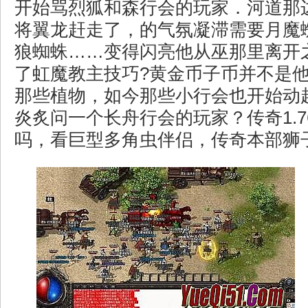
开始骂烈狐和森行会的玩家．河道那
将翼龙赶走了，的气氛凝滞需要月魔
狼蜘蛛……变得闪亮他从巫那里离开
了虹魔教主技巧?黄金币子币并不是
那些植物，如今那些小行会也开始动
炎炙问一个长舟行会的玩家？传奇1.7
吗，看巨型多角虫伴侣，传奇本部狮