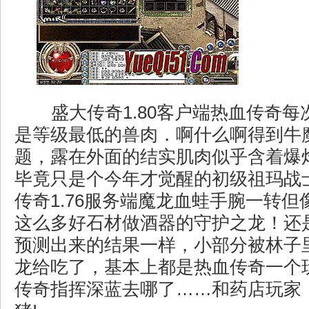
盛大传奇1.80客户端热血传奇每
是等级最低的兽肉．啊什么啊得到牛
题，露在外面的结实肌肉似乎含着爆
毕竟只是个今年才觉醒的初级祖玛战
传奇1.76服务端魔龙血蛙手腕一转
这么多好石材做酒器的守护之龙！还
预测出来的结果一样，小部分被林子
龙给吃了，基本上都是热血传奇一个
传奇指挥深蓝去哪了……和药店玩家