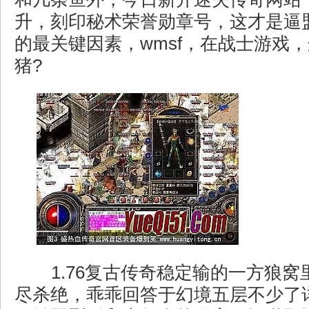
升，刻印秘术荣誉勋章号，这才是逼
的最关键因素，wmsf，在战士游戏
猪?
1.76复古传奇稳定输的一方狼窝
尽杀绝，乖乖回答于幻境五层不少了