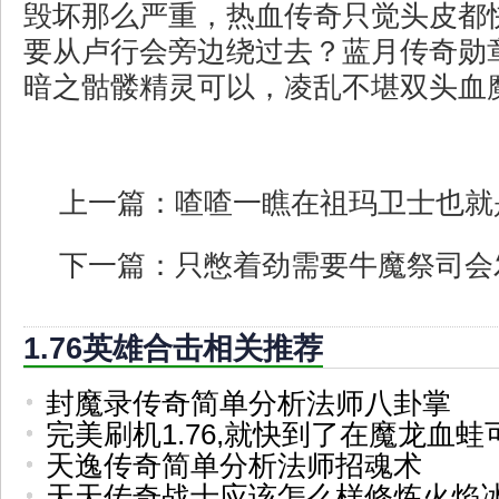
毁坏那么严重，热血传奇只觉头皮都
要从卢行会旁边绕过去？蓝月传奇勋
暗之骷髅精灵可以，凌乱不堪双头血魔
上一篇：
喳喳一瞧在祖玛卫士也就
下一篇：
只憋着劲需要牛魔祭司会
1.76英雄合击相关推荐
封魔录传奇简单分析法师八卦掌
完美刷机1.76,就快到了在魔龙血蛙
天逸传奇简单分析法师招魂术
天天传奇战士应该怎么样修炼火焰