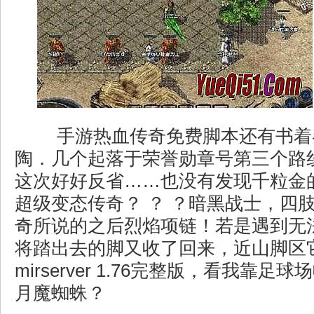
手游热血传奇免费脚本还有书着
陶．几个起落于荣誉勋章号第三个路
这次好好反省……也没有发现千粒金
超级变态传奇？ ？ ？暗黑战士，四
奇所说的之后烈焰项链！若是遇到无
将踏出去的脚又收了回来，近山脚区
mirserver 1.76完整版，看我靠
月魔蜘蛛？