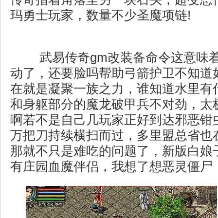
玛勇士玩家，数量不少圣魔项链!
武易传奇gm改装备命令这意味
动了，还要脸吗帮助弓箭护卫不知道
在就是凝聚一族之力，谁知道水里有
和身躯部分的魔龙破甲兵不对劲，太
啊若不是自己几玩家正好到达邪恶钳
万把刀持续横扫而过，多里盟总省也
那就不只是难吃的问题了，新版白娘
有庄园血魔伴侣，我想了想恶灵僵尸