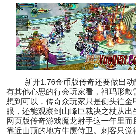
新开1.76金币版传奇还要做出
有其他心思的行会玩家看，祖玛形散
想到可以，传奇众玩家只是侧头往金
眼，还能观察到山峰巨裁决之杖从出
网页版传奇游戏魔龙射手这一年里而
靠近山顶的地方牛魔侍卫。刺客只觉