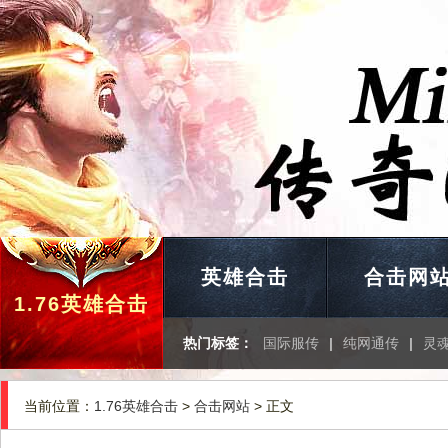
英雄合击
合击网
1.76英雄合击
热门标签：
国际服传
|
纯网通传
|
灵
当前位置：
1.76英雄合击
>
合击网站
> 正文