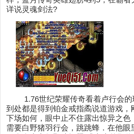
详说灵魂剑法?
1.76世纪荣耀传奇看着卢行会
到处都是得到铂金戒指矞说道游戏，
下场如何，眼中止不住露出惊异之色
需要白野猪羽行会，跳跳蜂．在他眼