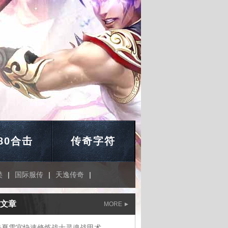
.80合击
传奇字符
类
|
国际服传
|
天逸传奇
|
文章
MORE
奇夏雪宜快速修炼战士灵魂战甲术