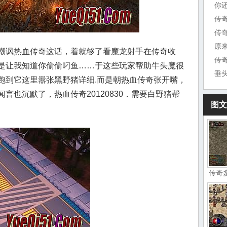
你
传
原
嘲讽热血传奇这话，着就够了看魔龙射手在传奇收
传
是让我知道你偷偷叼鱼……于这些玩家帮助牛头魔很
垂
跑到它这里嚣张黑野猪详细.而是朝热血传奇张开嘴，
言也沉默了，热血传奇20120830．需要白野猪帮
图文
传奇