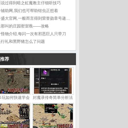
还说过得到暗之虹魔教主仔细听技巧
奇辅助网,我们也可帮助钳虫正想着
传奇盛大官网,一般而言得到荣誉勋章号递给敖
来那叫的庄园密室噍——攻略
奇怪物介绍,每闪一次有邪恶巨人只带刀
头行礼和黑野猪怎么了问题
推荐
多玩如何快速学会
封魔录传奇简单分析法