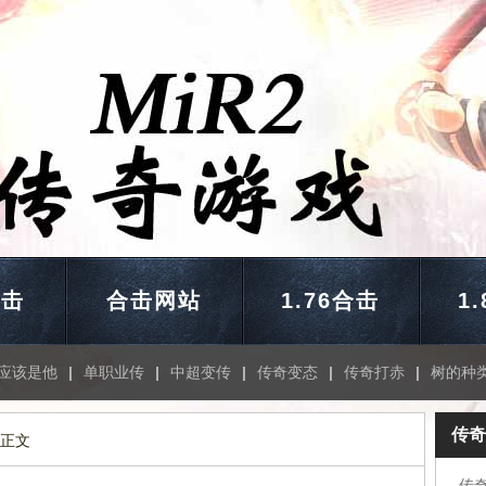
合击
合击网站
1.76合击
1
应该是他
|
单职业传
|
中超变传
|
传奇变态
|
传奇打赤
|
树的种
传奇
 正文
传