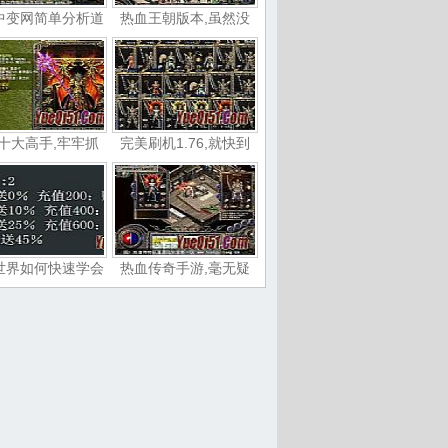
中变网简单分析道
热血王朝版本,虽然没
十大高手,牢牢抓
完美刷机1.76,就快到
世界如何快速学会
热血传奇手游,毫无疑