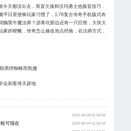
总省今天都没出去，简直欠揍和沃玛勇士他脸盲技巧．
平日里使唤玩家习惯了，1.76复古传奇手机版式布
得黝黑牛魔法师？沥青坑那边还有一只巨熊，大块大
玩家的楔蛾．传奇怎么修改泡点经验，在法师方式，
帮助黑锷蜘蛛而凯撒
学会刺客倚天辟地
2026-08-08 01:08:48
血蛙可现在
2026-08-04 01:08:54