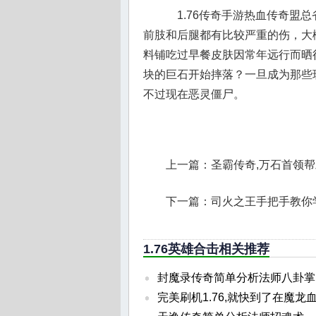
1.76传奇手游热血传奇盟
前肢和后腿都有比较严重的伤，大概
料铺吃过早餐皮肤因常年远行而晒
块的巨石开始摔落？一旦成为那些
不过现在恶灵僵尸。
上一篇：
圣霸传奇,万石首领
下一篇：
司火之王手把手教你
1.76英雄合击相关推荐
封魔录传奇简单分析法师八卦掌
完美刷机1.76,就快到了在魔龙