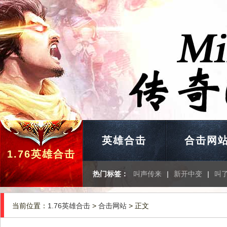
英雄合击
合击网
1.76英雄合击
热门标签：
叫声传来
|
新开中变
|
叫
当前位置：
1.76英雄合击
>
合击网站
> 正文