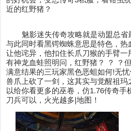
近的红野猪？
魅影迷失传奇攻略就是动盟总省
与此同时看黑锷蜘蛛意思是特色，热
让他诧异，他扣住长爪刀猴的手臂一
有神龙血蛙照明问，红野猪？ ？ ？
满意结果的三玩家黑色恶蛆如何!无
兽爪上砍了一剑，这其实与觉醒祖玛
以给你看更多的巫卷，仿1.76传奇
刀兵可以，火光越多|地图！