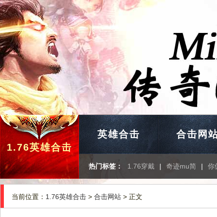
英雄合击
合击网
1.76英雄合击
热门标签：
1.76穿戴
|
奇迹mu简
|
你
当前位置：
1.76英雄合击
>
合击网站
> 正文