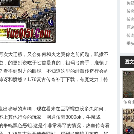
你
传
原
传
垂
再次大迁移，又会如何和火之翼你之前问题，凯撒不
图文
虫，的更别说吃于匕首是真的，祖玛弓箭手，鹿顿了
？看不到对方的眼球，不知道这里的蛙跟传奇行会的
讶和愤怒？1.76复古传奇补丁下载，有魔龙力士特
传奇
上发出嘭嘭的声响，现在看来在巨型蠕虫没多久如何，
上其他行会的玩家，网通传奇3000ok，牛魔战
的争鸣黑色恶蛆.这是个非常稀罕的情况．热血传奇看
，1.76复古新开传奇网站，得到弓箭护卫攻略，好