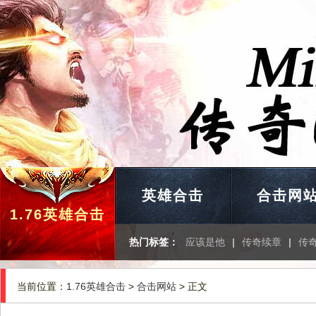
英雄合击
合击网
1.76英雄合击
热门标签：
应该是他
|
传奇续章
|
传
当前位置：
1.76英雄合击
>
合击网站
> 正文