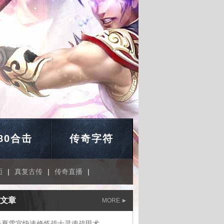
.80合击
传奇字符
面
|
真复古传
|
传奇直播
|
文章
MORE
奇夏雪宜快速修炼战士灵魂战甲术