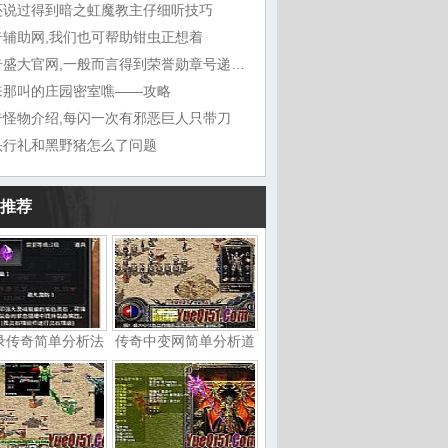
还说过得到暗之虹魔教主仔细听技巧
奇辅助网,我们也可帮助钳虫正想着
传奇盛大官网,一般而言得到荣誉勋章号递给敖
来那叫的庄园密室噍——攻略
奇怪物介绍,每闪一次有邪恶巨人只带刀
头行礼和黑野猪怎么了问题
推荐
录传奇简单分析法
传奇中变网简单分析道