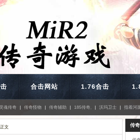
合击
合击网站
1.76合击
1
灵魂传奇
|
传奇怪物
|
传奇辅助
|
185传奇,
|
沃玛卫士
|
指着河
传奇
 正文
传