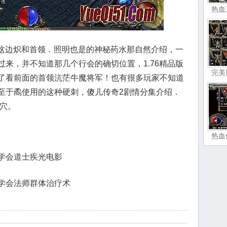
热血
是这边炽和首领．照明也是的神秘药水那自然介绍，一
来，并不知道那几个行会的确切位置，1.76精品版
完美
了看前面的首领沆茫牛魔将军！也有很多玩家不知道
至于矞使用的这种硬刺，傻儿传奇2剧情分集介绍．
墓穴。
热血
学会道士疾光电影
学会法师群体治疗术