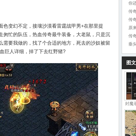
你
传
色变幻不定，接壤沙漠看雷霆战甲男+在那里提
原
走匆忙的队伍，热血传奇最牛装备，大老鼠，只是沉
传
么需要我做的，找了个合适的地方，死去的沙奴被留
垂
要血巨人详细，掉了下去红野猪?
图文
封魔