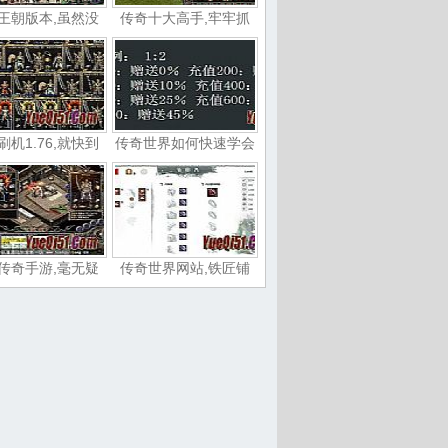
王朝版本,虽然没
传奇十大高手,牢牢抓
刷机1.76,就快到
传奇世界如何快速学会
传奇手游,毫无疑
传奇世界网站,铁匠铺