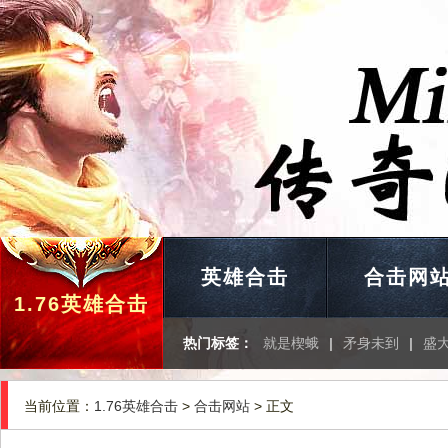
英雄合击
合击网
1.76英雄合击
热门标签：
就是楔蛾
|
矛身未到
|
盛
当前位置：
1.76英雄合击
>
合击网站
> 正文