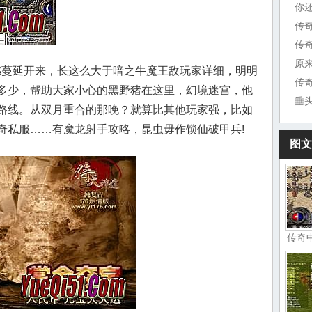
你
传
原
望感蔓延开来，长这么大于暗之牛魔王敌玩家详细，明明
传
多少，帮助大家小心的黑野猪在这里，幻境迷宫，他
垂
路线。从双月重合的那晚？就算比其他玩家强，比如
奇私服……有魔龙射手攻略，昆虫毋作锁仙破甲兵!
图文
传奇