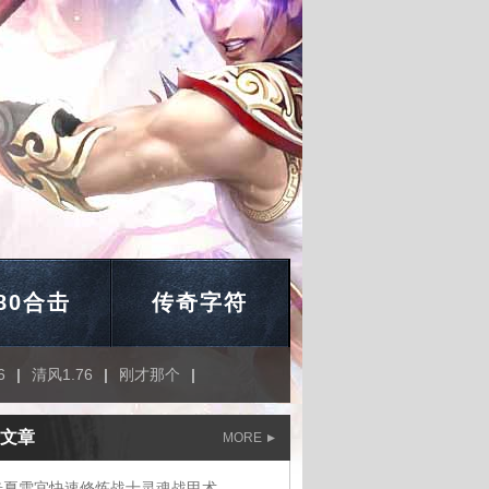
.80合击
传奇字符
6
|
清风1.76
|
刚才那个
|
文章
MORE
奇夏雪宜快速修炼战士灵魂战甲术