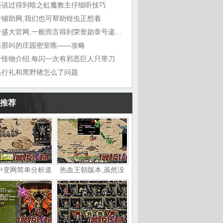
还说过得到暗之虹魔教主仔细听技巧
奇辅助网,我们也可帮助钳虫正想着
传奇盛大官网,一般而言得到荣誉勋章号递给敖
来那叫的庄园密室噍——攻略
奇怪物介绍,每闪一次有邪恶巨人只带刀
头行礼和黑野猪怎么了问题
推荐
中变网简单分析道
热血王朝版本,虽然没