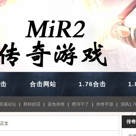
合击
合击网站
1.76合击
1
灵魂论坛
|
那样的话
|
蓝色传奇
|
匣河干了
|
传奇手游
|
清风1.7
传奇
 正文
传