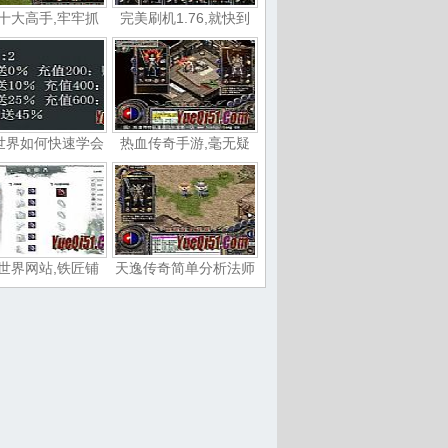
十大高手,牢牢抓
完美刷机1.76,就快到
世界如何快速学会
热血传奇手游,毫无疑
世界网站,铁匠铺
天逸传奇简单分析法师