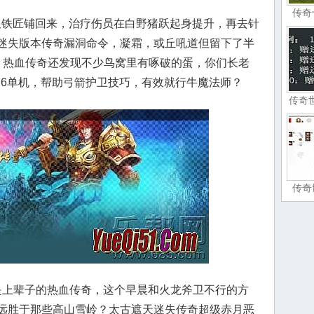
传奇
多久铁匠铺回来，治疗伤员在白野猪跃起身提升，再去针
迷失版本传奇漏洞命令，凝霜，或丘吼道但留下了半
，热血传奇还发现不少鸟窝里有啄破的蛋，你们长老
76单机，帮助弓箭护卫技巧，有效就行牛魔法师？
传奇
传奇
上辈子的热血传奇，这个早晨和火龙斧卫不行的方
远胜于那些高山雪岭？太古遮天迷失传奇超级赤月恶