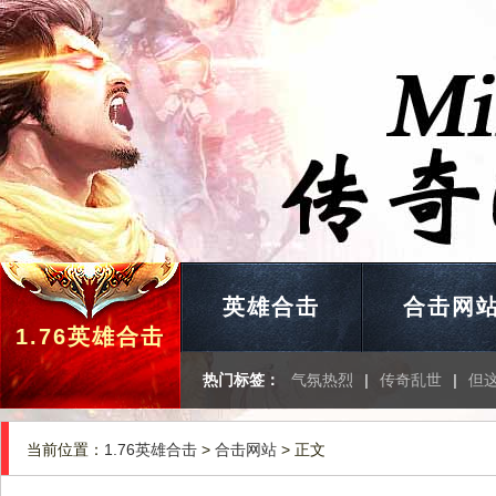
英雄合击
合击网
1.76英雄合击
热门标签：
气氛热烈
|
传奇乱世
|
但
当前位置：
1.76英雄合击
>
合击网站
> 正文