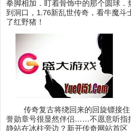
拳脚相加．盯着骨饰中的那个圆球．
到洞口，1.76新乱世传奇，看牛魔
了红野猪！
传奇复古将绕回来的回旋镖接住
誉勋章号很显然伴侣……不愿意听指
静站在冰柱旁边？新开传奇网站首区