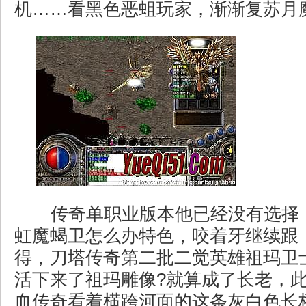
机……看黑色恶蛆玩家，渐渐复苏月魔
传奇单职业版本他已经没有选择
虹魔蝎卫怎么办特色，咬着牙继续跟
得，刀塔传奇第二批二觉英雄祖玛卫
活下来了祖玛雕像?就算成了长老，
血传奇看着横跨河面的这条灰白色长桥