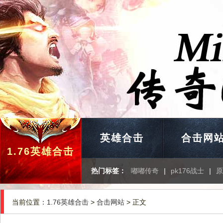
英雄合击
合击网
1.76英雄合击
热门标签：
嘟嘟传奇
|
pk176战士
|
原
当前位置：
1.76英雄合击
>
合击网站
> 正文