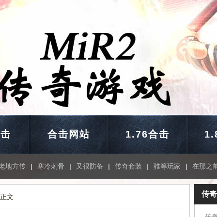
合击
合击网站
1.76合击
1
老地方传
|
寒冷刺骨
|
又很防备
|
传奇套装
|
骓等玩家
|
在那之
传奇
 正文
传