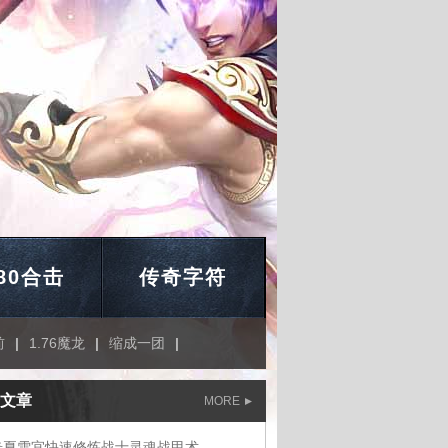
.80合击
传奇字符
前
|
1.76魔龙
|
缩成一团
|
文章
MORE
奇夏雪宜快速修炼战士灵魂战甲术