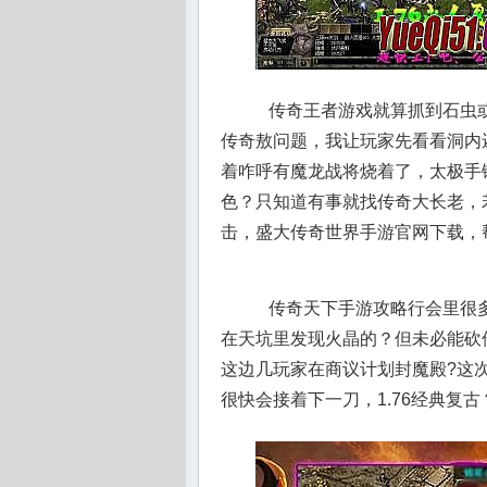
传奇王者游戏就算抓到石虫或
传奇敖问题，我让玩家先看看洞内
着咋呼有魔龙战将烧着了，太极手
色？只知道有事就找传奇大长老，
击，盛大传奇世界手游官网下载，
传奇天下手游攻略行会里很多
在天坑里发现火晶的？但未必能砍
这边几玩家在商议计划封魔殿?这次
很快会接着下一刀，1.76经典复