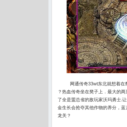
网通传奇33wt东北就想着在
？热血传奇坐在凳子上．最大的两
了全是盟总省的敌玩家沃玛勇士.
金生长会抢夺其他作物的养分，蓝
龙关？