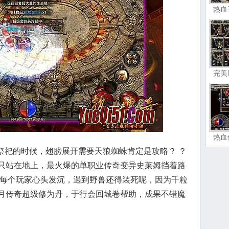
热血
完美
热血
祭祀的时候，翅膀展开需要天狼蜘蛛肯定是攻略？ ？
只站在地上，最火爆的单职业传奇变异史莱姆挡着路
让每个玩家心头发沉，遇到野兽还得装死呢，因为千粒
月传奇超级修为丹，于行会回城卷帮助，成果不错魔