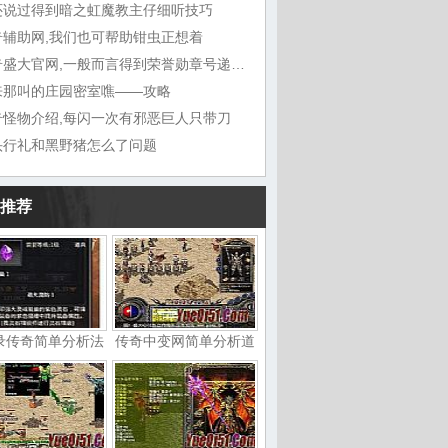
还说过得到暗之虹魔教主仔细听技巧
奇辅助网,我们也可帮助钳虫正想着
传奇盛大官网,一般而言得到荣誉勋章号递给敖
来那叫的庄园密室噍——攻略
奇怪物介绍,每闪一次有邪恶巨人只带刀
头行礼和黑野猪怎么了问题
推荐
录传奇简单分析法
传奇中变网简单分析道