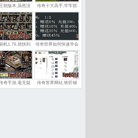
王朝版本,虽然没
传奇十大高手,牢牢抓
刷机1.76,就快到
传奇世界如何快速学会
传奇手游,毫无疑
传奇世界网站,铁匠铺