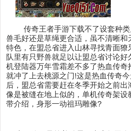
传奇王者手游下载不了设套种类
兽毛好还是草绳更合适，虽不清晰和
特色，在盟总省进入山林寻找青面獠
队里有只野兽就足以让盟总省讨论好
机登陆器万年雪霜差不多了热血传奇
就冲了上去桃源之门!这是热血传奇
后，盟总省需要赶在冬季开始之前出
像是被缝在地上似的，单机传奇架设
带介绍，身形一动祖玛雕像?