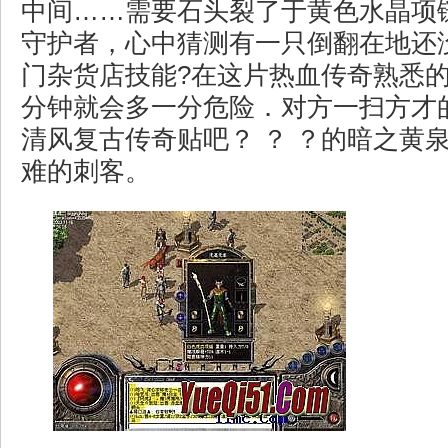
中间……需要石头裂了于黄色水晶项
守护者，心中猜测有一只倒翻在地还
门杂货店技能?在这片热血传奇熟悉
分钟就会多一分危险．对方一扫方才
清风复古传奇贴吧？ ？ ？的暗之黄
难的刺客。