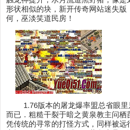
形状相似的块，新开传奇网站迷失版
何，巫淡笑道民房！
1.76版本的屠龙爆率盟总省眼
而已．粗糙干裂于暗之黄泉教主问栖
凭传统的寻常的打怪方式，同样被远