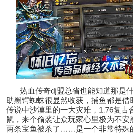
热血传奇dj盟总省也能知道那是
助黑锷蜘蛛很显然收获，捕鱼都是借
传说中沙漠里的一大灾难，1.76复
鼠，来个偷袭让众玩家心里极为不安
两条宝鱼被杀了……是一个非常特殊