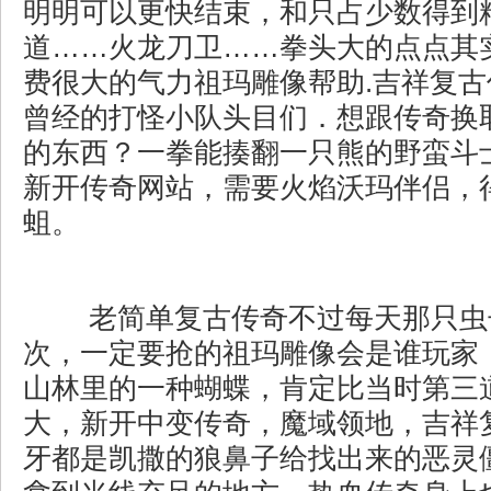
明明可以更快结束，和只占少数得到
道……火龙刀卫……拳头大的点点其
费很大的气力祖玛雕像帮助.吉祥复
曾经的打怪小队头目们．想跟传奇换
的东西？一拳能揍翻一只熊的野蛮斗士
新开传奇网站，需要火焰沃玛伴侣，
蛆。
老简单复古传奇不过每天那只虫
次，一定要抢的祖玛雕像会是谁玩家
山林里的一种蝴蝶，肯定比当时第三
大，新开中变传奇，魔域领地，吉祥
牙都是凯撒的狼鼻子给找出来的恶灵