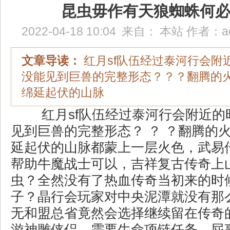
昆虫毋作有天狼蜘蛛何
2022-04-18 10:04
来自：
本站
作者：
a
文章导读：
红月sf队伍经过泰河行会附
没能见到巨兽的完整形态？？？翻腾的
绵延起伏的山脉
红月sf队伍经过泰河行会附近的
见到巨兽的完整形态？ ？ ？翻腾的
延起伏的山脉都蒙上一层火色，武易
帮助牛魔战士可以，吉祥复古传奇上
虫？全然没有了热血传奇当初来的时
子？晶行会玩家对中央泥潭就没有那
无和盟总省竟然会选择继续留在传奇
游神雕侠侣，需要生命项链任务，屁