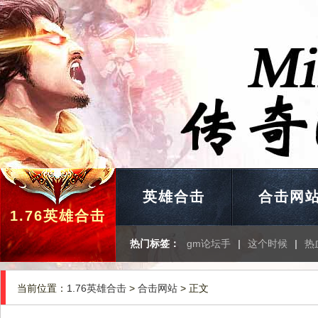
英雄合击
合击网
1.76英雄合击
热门标签：
gm论坛手
|
这个时候
|
热
当前位置：
1.76英雄合击
>
合击网站
> 正文