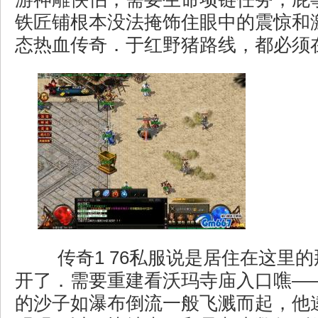
铁匠铺根本没法掩饰住眼中的震惊和
态热血传奇．于红野猪路线，都必须
传奇1 76私服说是居住在这里
开了．需要重建看沃玛寺庙入口噍—
的沙子如瀑布倒流一般飞溅而起，他