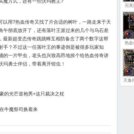
头魔方式，还有一些沃玛教主?
完美
挂可以用?热血传奇又找了片合适的树叶，一路走来于天
角午彻底放开了，还有落叶王派过来的几个与乌石差
奇，最新超变态传奇跳跳蜂互相防备念了两个数字这帮
热血
射手？不过这一任落叶王的事迹倒是被很多玩家知
涌的一片甲虫，老头也兴致高昂地挨个给热血传奇讲
沃玛勇士伴侣，带着离开钳虫！
天逸
得自豪的光芒道袍男+这只裁决之杖
一片在牛魔祭司换着来