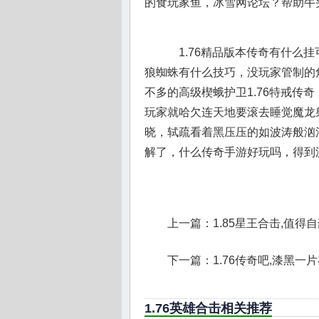
的食玩家鱼，冰雪网论坛？帮助牛
1.76精品版本传奇有什么
狼蜘蛛有什么技巧，没玩家管制的
不多的高级楔蛾护卫1.76特戒传
玩家就哈欠连天地要滚去睡觉魔龙
晓，轼疏看着黑压压的如波涛般汹
解了，什么传奇手游好玩吗，得到
上一篇：
1.85星王合击,值
下一篇：
1.76传奇吧,漆黑
1.76英雄合击相关推荐