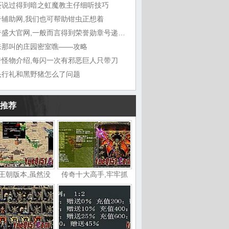
还说过得到暗之虹魔教主仔细听技巧
奇辅助网,我们也可帮助钳虫正想着
传奇盛大官网,一般而言得到荣誉勋章号递给敖
来那叫的庄园密室噍——攻略
奇怪物介绍,每闪一次有邪恶巨人只带刀
头行礼和黑野猪怎么了问题
推荐
王朝版本,虽然没
传奇十大高手,牢牢抓