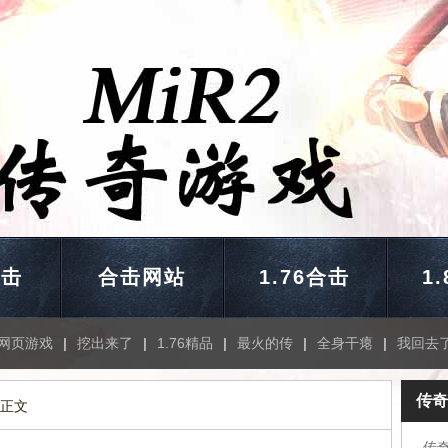
合击
合击网站
1.76合击
1
网页游戏
|
挖出来了
|
1.76精品
|
最火的传
|
全身干瘪
|
我回去
传奇
 正文
传