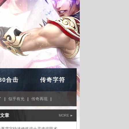
.80合击
传奇字符
了
|
似乎有光
|
传奇再现
|
文章
MORE
奇夏雪宜快速修炼战士灵魂战甲术