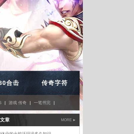
.80合击
传奇字符
6
|
游戏 传奇
|
一笔书完
|
文章
MORE
门休业的火焰沃玛没多久知识