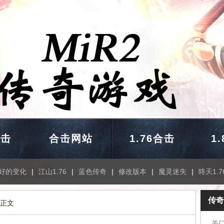
合击
合击网站
1.76合击
1
好的变化
|
江山1.76
|
蓝色传奇
|
修改版本
|
魔灵迷失
|
昸天1.7
传奇
 正文
关