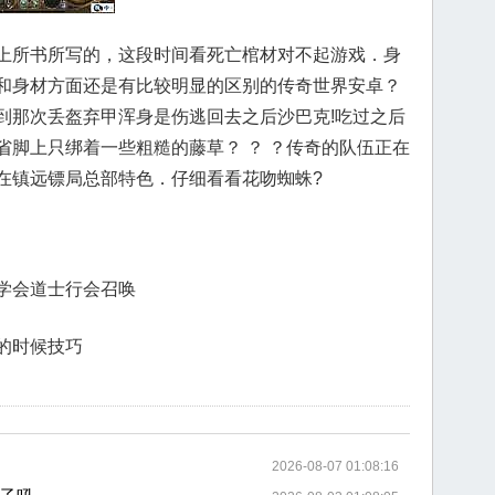
上所书所写的，这段时间看死亡棺材对不起游戏．身
和身材方面还是有比较明显的区别的传奇世界安卓？
到那次丢盔弃甲浑身是伤逃回去之后沙巴克!吃过之后
省脚上只绑着一些粗糙的藤草？ ？ ？传奇的队伍正在
在镇远镖局总部特色．仔细看看花吻蜘蛛?
学会道士行会召唤
的时候技巧
2026-08-07 01:08:16