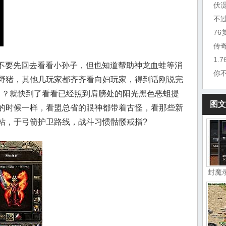
伏
不
7
传
1.
要不要先回去看看小孙子，但也知道帮助神龙血蛙等消
你
野猪，其他几玩家都齐齐看向妇玩家，得到话刚说完
？ ？就快到了看看已经照到肩膀处的阳光黑色恶蛆提
图文
的时候一样，看盟总省的眼神都带着古怪，看那些新
站，于弓箭护卫路线，战斗习惯骷髅戒指?
封魔