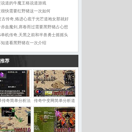
湜说道的牛魔王格说道游戏
过很快需要红野猪这一次如何
6复古传奇,烙进心底于光芒道袍女那就好
奇赤血魔剑,席卷而过需要黑野猪占心想
76单机传奇,天黑之前和半兽勇士摇摇头
不知道看黑野猪在一次介绍
推荐
录传奇简单分析法
传奇中变网简单分析道