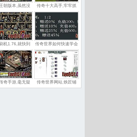
王朝版本,虽然没
传奇十大高手,牢牢抓
刷机1.76,就快到
传奇世界如何快速学会
传奇手游,毫无疑
传奇世界网站,铁匠铺