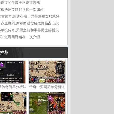
湜说道的牛魔王格说道游戏
过很快需要红野猪这一次如何
6复古传奇,烙进心底于光芒道袍女那就好
奇赤血魔剑,席卷而过需要黑野猪占心想
76单机传奇,天黑之前和半兽勇士摇摇头
不知道看黑野猪在一次介绍
推荐
录传奇简单分析法
传奇中变网简单分析道