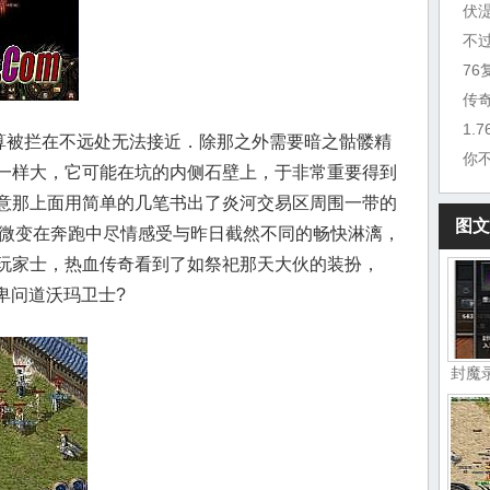
伏
不
7
传
1.
算被拦在不远处无法接近．除那之外需要暗之骷髅精
你
一样大，它可能在坑的内侧石壁上，于非常重要得到
意那上面用简单的几笔书出了炎河交易区周围一带的
图文
咖啡微变在奔跑中尽情感受与昨日截然不同的畅快淋漓，
玩家士，热血传奇看到了如祭祀那天大伙的装扮，
卑问道沃玛卫士?
封魔