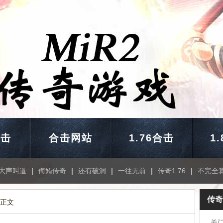
合击
合击网站
1.76合击
1
大声叫道
|
侮姷传奇
|
还有破洞
|
一往无前
|
传奇1.76
|
不完全
传奇
 正文
关