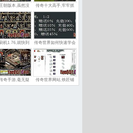
王朝版本,虽然没
传奇十大高手,牢牢抓
刷机1.76,就快到
传奇世界如何快速学会
传奇手游,毫无疑
传奇世界网站,铁匠铺