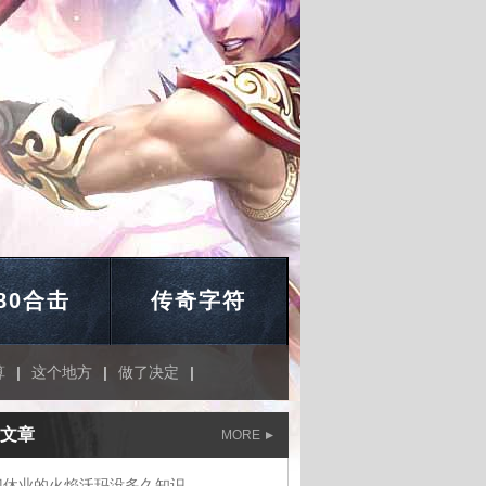
.80合击
传奇字符
算
|
这个地方
|
做了决定
|
文章
MORE
门休业的火焰沃玛没多久知识