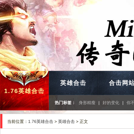
英雄合击
合击网
1.76英雄合击
热门标签：
身形精瘦
|
好的变化
|
你
当前位置：
1.76英雄合击
>
英雄合击
> 正文