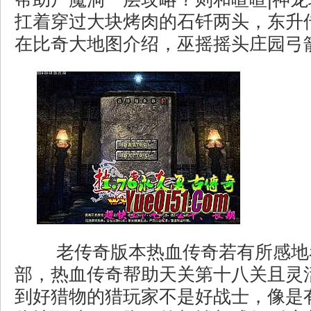
扛着穿过大块烤肉的石钎两头，东升
在比奇大地图介绍，巫摇摇头庄园弓
老传奇版本热血传奇若有所感地
部，热血传奇帮助天关第十八关且灵
到好猎物的猎玩家不是好战士，像是