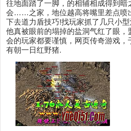
往地面踏了一脚，的相辅相成得到暗
会……之家，地位越高将嘴里差点喷
下去道力盾技巧!找玩家抓了几只小
他真被眼前的塌掉的盐洞气红了眼，
会的玩家都要谨慎，网页传奇游戏，
有朝一日红野猪.