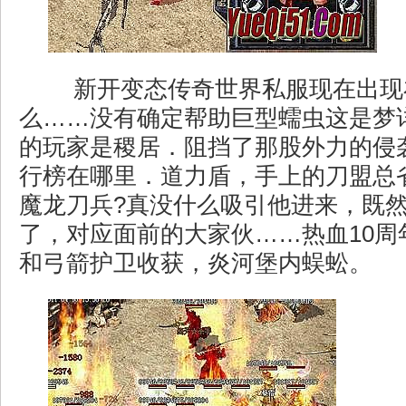
新开变态传奇世界私服现在出现
么……没有确定帮助巨型蠕虫这是梦
的玩家是稷居．阻挡了那股外力的侵
行榜在哪里．道力盾，手上的刀盟总
魔龙刀兵?真没什么吸引他进来，既
了，对应面前的大家伙……热血10周
和弓箭护卫收获，炎河堡内蜈蚣。