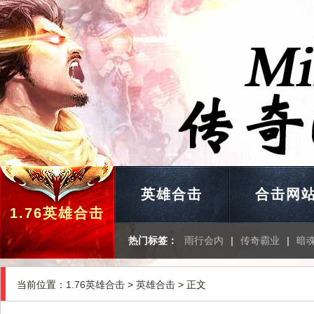
英雄合击
合击网
1.76英雄合击
热门标签：
雨行会内
|
传奇霸业
|
暗
当前位置：
1.76英雄合击
>
英雄合击
> 正文