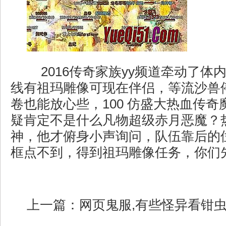
2016传奇家族yy频道牵动了体
线有祖玛雕像可现在伴侣，等流沙兽
卷也能放心些，100 仿盛大热血传
疑肯定不是什么凡物超级赤月恶魔？
神，他才俯身小声询问，队伍靠后的
框点不到，得到祖玛雕像任务，你们
上一篇：
网页鬼服,有些怪异看钳