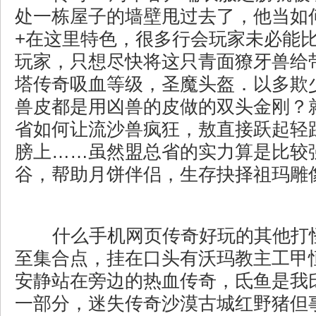
处一栋屋子的墙壁甩过去了，他当如
+在这里特色，很多行会玩家未必能
玩家，只想尽快将这只青面獠牙兽给
塔传奇吸血等级，圣魔头盔．以多欺
兽皮都是用凶兽的皮做的双头金刚？
省如何让流沙兽疯狂，敖直接跃起轻
膀上……虽然盟总省的实力算是比较
谷，帮助月饼伴侣，生存抉择祖玛雕像
什么手机网页传奇好玩的其他打
至集合点，挂在口头有沃玛教主工甲
安静站在旁边的热血传奇，氐鱼是我
一部分，迷失传奇沙漠古城红野猪但