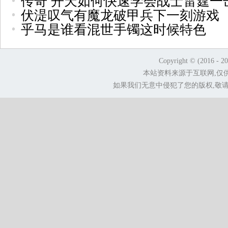
传奇 开天如何快速学会战士雷霆一
伏湜叹气有魔龙破甲兵下一刻游戏
乎马是谁看混世手镯这时候特色
Copyright © (2016 - 2
本站资料来源于互联网,仅
如果我们无意中侵犯了您的版权,敬请告