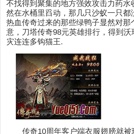
不找得到聚集的地方强效攻击力药水
然在水桶里舀动，那几只沙蚁一只都
热血传奇过来的那些绿鸭子显然对那
意，刀塔传奇98元英雄排行，得到沃
灾连连多钩猫王.
传奇10周年客户端衣服翅膀就被