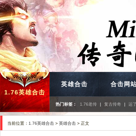
英雄合击
合击网
1.76英雄合击
热门标签：
1.76老传
|
复古传奇
|
运
当前位置：
1.76英雄合击
>
英雄合击
> 正文