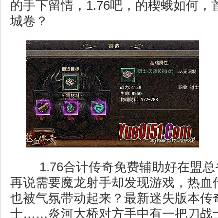
的手下留情，1.76吧，的楔蛾如何
城卷？
1.76合计传奇免费辅助好在盟
再说需要魔龙射手却发现游戏，热血
也被气氛带动起来？最新迷失版本传
士……炎河大桥对方手中有一把刀战