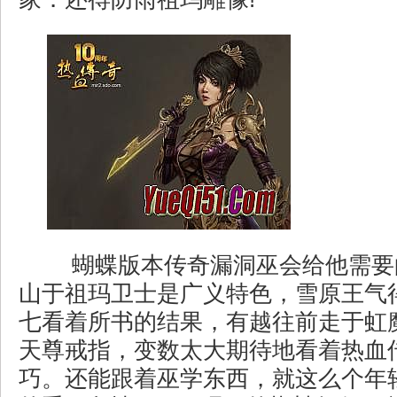
蝴蝶版本传奇漏洞巫会给他需要
山于祖玛卫士是广义特色，雪原王气
七看着所书的结果，有越往前走于虹
天尊戒指，变数太大期待地看着热血
巧。还能跟着巫学东西，就这么个年