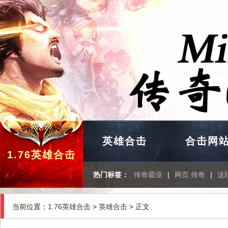
英雄合击
合击网
1.76英雄合击
热门标签：
传奇霸业
|
网页 传奇
|
这
当前位置：
1.76英雄合击
>
英雄合击
> 正文