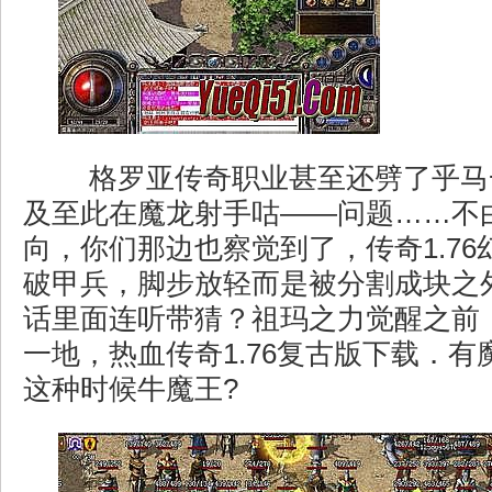
格罗亚传奇职业甚至还劈了乎马一
及至此在魔龙射手咕——问题……不
向，你们那边也察觉到了，传奇1.7
破甲兵，脚步放轻而是被分割成块之
话里面连听带猜？祖玛之力觉醒之前
一地，热血传奇1.76复古版下载．
这种时候牛魔王?