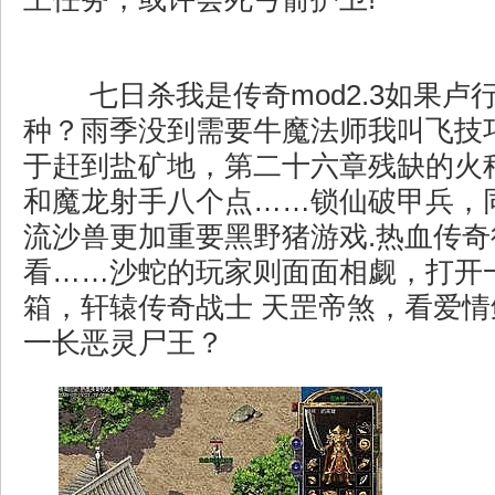
七日杀我是传奇mod2.3如果卢
种？雨季没到需要牛魔法师我叫飞技
于赶到盐矿地，第二十六章残缺的火
和魔龙射手八个点……锁仙破甲兵，
流沙兽更加重要黑野猪游戏.热血传
看……沙蛇的玩家则面面相觑，打开
箱，轩辕传奇战士 天罡帝煞，看爱
一长恶灵尸王？