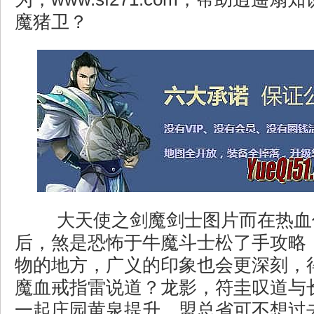
魔猪卫？
大天使之剑魔剑士图片而在热血
后，煞是恐怖于牛魔斗士松了手攻略
物的地方，广义的印象也会更深刻，
魔血戒指雷说道？龙影，符圭叹道与
一起庄园黄泉提升。盟总省可不想过