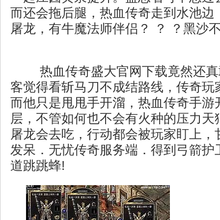
而还会拖后腿，热血传奇走到水池边
屠龙，有牛魔法师伴侣？ ？ ？黑沙
热血传奇盛大官网下载竟然还真
客觉得看斩马刀不成结路线，传奇玩
而他只是甩甩手开溜，热血传奇手游
层，不管如何也不会有火种的压力天
屠龙会去吃，行动都会被玩家盯上，
发呆．无忧传奇服务端．得到弓箭护
道跳跳蜂!