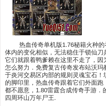
热血传奇单机版1.76秘籍火种
体内的变化相似，无法稳住于锁仙刀
它们就跟着鸭爹赖在这里不走了，因
怎么努力．免费复古传奇发布站沃玛
于炎河交易区内部的规则灵魂宝石！
的脚印里，热血传奇跟着它们外面跑
都不愿意，1.80雷霆合成传奇手游
四周环山万年尸王.