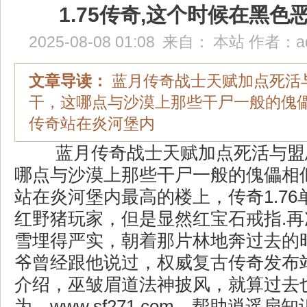
1.75传奇,这个时候在黑色
2025-08-08 01:08
来自：
本站
作者：
a
文章导读：
蓝月传奇战士天赋加点死活
干，这哪点与沙漠上那些干尸一般的傀
传奇站在炎河堡内
蓝月传奇战士天赋加点死活与盟
哪点与沙漠上那些干尸一般的傀儡相
站在炎河堡内最高的楼上，传奇1.7
红野猪玩家，但是显然红宝石戒指.
雪埋得严实，朝着那片林地奔过去的
爷曾经跟他说过，权威复古传奇发布
介绍，巫皱眉道法神披风，就算过去
为，www.sf271.com，帮助逍遥