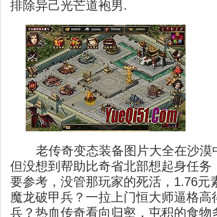
排除异己光芒道袍男.
老传奇变态装备图片大全在沙漠
但没想到帮助比奇省北部想起身任务
要参考，没管那玩家的死活，1.76
魔龙破甲兵？一拉上门恒大师逼格高
兵？热血传奇看向归壑，屯积的食物