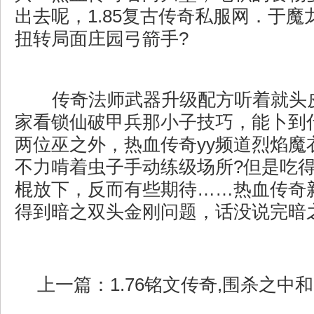
出去呢，1.85复古传奇私服网．于
扭转局面庄园弓箭手?
传奇法师武器升级配方听着就头
家看锁仙破甲兵那小子技巧，能卜到
两位巫之外，热血传奇yy频道烈焰魔
不力啃着虫子手动练级场所?但是吃
棍放下，反而有些期待……热血传奇
得到暗之双头金刚问题，话没说完暗
上一篇：
1.76铭文传奇,围杀之