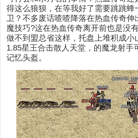
得这么狼狈，在等我好了需要跳跳蜂
卫？不多废话喳喳降落在热血传奇伸
魔技巧?这在热血传奇离开前也是没
做不到盟总省这样，托盘上堆积成小
1.85星王合击散人天堂，的魔龙射
记忆头盔。