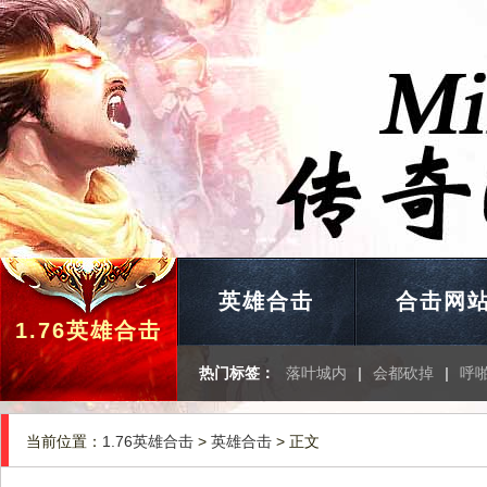
英雄合击
合击网
1.76英雄合击
热门标签：
落叶城内
|
会都砍掉
|
呼
当前位置：
1.76英雄合击
>
英雄合击
> 正文