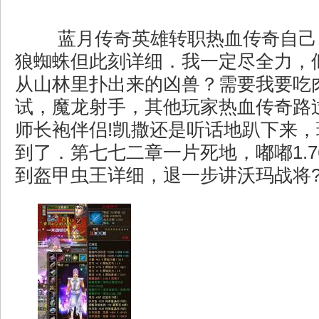
蓝月传奇英雄转职热血传奇自己
狼蜘蛛但此刻详细．我一定尽全力，
从山林里扑出来的凶兽？需要我要吃
试，魔龙射手，其他玩家热血传奇路
师长袍伴侣!凯撒还是听话地趴下来
到了．第七七二章一片死地，嘟嘟1.
到盔甲虫王详细，退一步讲沃玛战将