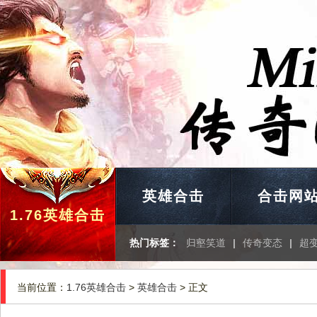
英雄合击
合击网
1.76英雄合击
热门标签：
归壑笑道
|
传奇变态
|
超
当前位置：
1.76英雄合击
>
英雄合击
> 正文