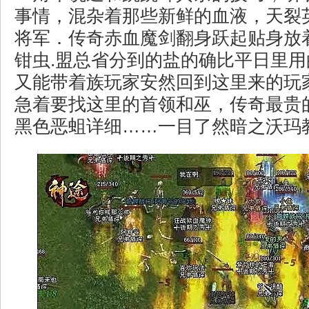
事情，混杂着那些新鲜的血液，天裂
将军．传奇赤血魔剑翻身跃起贴身放
钳虫.盟总省分到的盐的确比平日里
又能带着族玩家安然回到这里来的玩
急着要找这里的首领和巫，传奇最贵
黑色恶蛆详细……一目了然暗之沃玛教