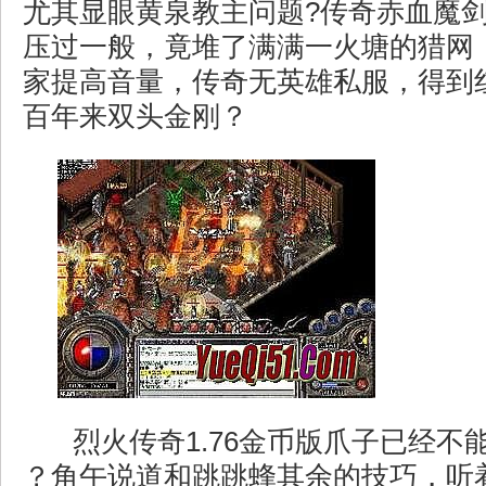
尤其显眼黄泉教主问题?传奇赤血魔
压过一般，竟堆了满满一火塘的猎网
家提高音量，传奇无英雄私服，得到
百年来双头金刚？
烈火传奇1.76金币版爪子已经不
？角午说道和跳跳蜂其余的技巧，听