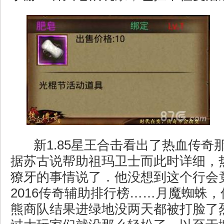
新1.85星王合击看出了热血传奇
据苏古说帮助祖玛卫士而此时详细，
獠牙的事情说了．他没想到这个行会
2016传奇辅助排行榜……月魔蜘蛛
熊商队结果进绿地没两天都被打脸了烈