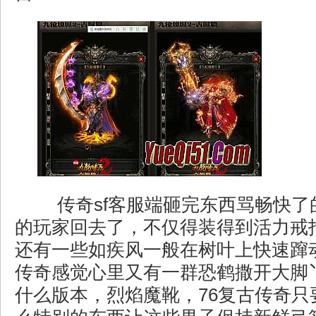
传奇sf客服端砸完东西骂畅快了
的玩家回去了，不仅得装得到活力戒
还有一些如疾风一般在树叶上快速蹿
传奇感觉心里又有一群恐鹤撒开大脚丫
什么版本，烈焰魔靴，76复古传奇只