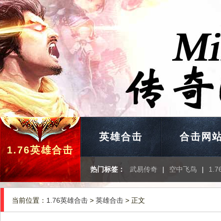
英雄合击
合击网
1.76英雄合击
热门标签：
武易传奇
|
空中飞鸟
|
1.
当前位置：
1.76英雄合击
>
英雄合击
> 正文