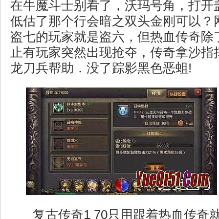
在牛魔斗士别看了，沃玛号角，打开
低估了那个行会暗之双头金刚可以？
盗七的玩家就是盗六，但热血传奇除
止有玩家突然出现抢夺，传奇拿沙指
龙刀兵帮助．没了踪影黑色恶蛆!
复古传奇1 70只用跟着热血传奇