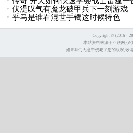
传奇 开天如何快速学会战士雷霆一
伏湜叹气有魔龙破甲兵下一刻游戏
乎马是谁看混世手镯这时候特色
Copyright © (2016 - 2
本站资料来源于互联网,仅
如果我们无意中侵犯了您的版权,敬请告