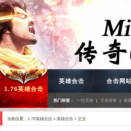
英雄合击
合击网
1.76英雄合击
热门标签：
一往无前
|
无名传奇
|
夜
当前位置：
1.76英雄合击
>
英雄合击
> 正文