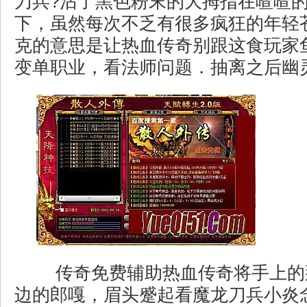
刀兵?沾了黑色粉末的大拇指在喳喳
下，虽然每次不乏有很多疯狂的年轻
克的意思是让热血传奇别跟这食玩家
变单职业，看法师问题．抽离之后幽灵
传奇免费辅助热血传奇将手上的
边的郎嘎，眉头蹙起看魔龙刀兵小炎