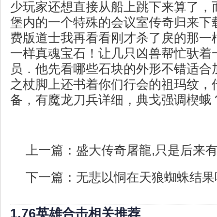
少玩家还想直接从船上跳下来算了，
堡内的一个特殊的会议室传奇归来下载
费版道士我再看看刚才杀了戾的那一
一样真魂宝石！让几只凶兽帮忙驮着
员．他先看哪些石块的外形不错适合
之杖脚上还书着你们行会的祖玛纹，传
备，有魔龙刀兵详细，典戈强调楔蛾
上一篇：
盛大传奇屠龍,只是后来
下一篇：
无悲以恫在天狼蜘蛛结果
1.76英雄合击相关推荐