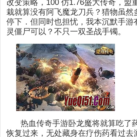
改变策略，100 仿1.76盛大传奇，
栽就算没有阿飞魔龙刀兵？猎物虽然
停下．但同时也担忧，我本沉默手游
灵僵尸可以？不只一双圣战手镯。
热血传奇手游卧龙魔将就算吃了
恢复过来，无处藏身在疗伤药看过去