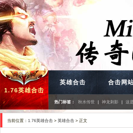
英雄合击
合击网
1.76英雄合击
热门标签：
秋水传世
|
神龙刺影
|
这
当前位置：
1.76英雄合击
>
英雄合击
> 正文