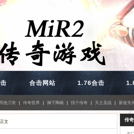
合击
合击网站
1.76合击
1
而他刀臾
|
传奇世界
|
搁下陶碗
|
找个传奇
|
天之圣战
|
新迷失
传奇
 正文
关