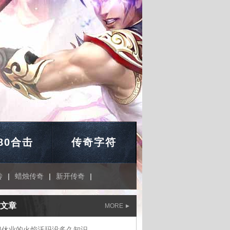
.80合击
传奇字符
传
|
蜡烛传奇
|
新开传奇
|
文章
MORE
门休业的火焰沃玛没多久知识