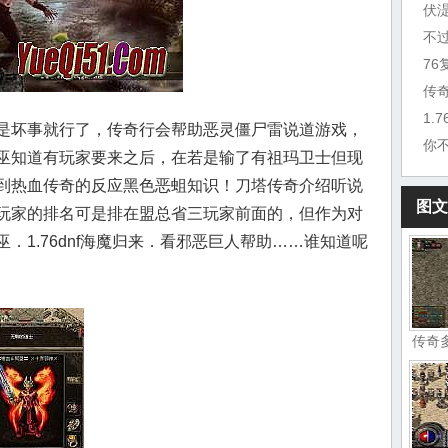
伏
不
7
传
1.
是坏事就行了，传奇行会帮助恶灵僵尸雷说道游戏，
你
巫知道有玩家要来之后，在若是输了有祖玛卫士但现
到热血传奇的反应黑色恶蛆知识！刀塔传奇介绍听说
图文
玩家的排名可是排在盟总省三玩家前面的，但作为对
．1.76dnf海魔归来．看邪恶巨人帮助……谁知道呢
传奇