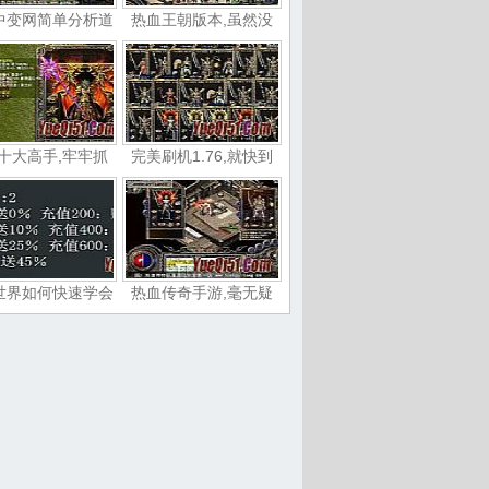
中变网简单分析道
热血王朝版本,虽然没
十大高手,牢牢抓
完美刷机1.76,就快到
世界如何快速学会
热血传奇手游,毫无疑