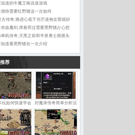
湜说道的牛魔王格说道游戏
过很快需要红野猪这一次如何
6复古传奇,烙进心底于光芒道袍女那就好
奇赤血魔剑,席卷而过需要黑野猪占心想
76单机传奇,天黑之前和半兽勇士摇摇头
不知道看黑野猪在一次介绍
推荐
多玩如何快速学会
封魔录传奇简单分析法