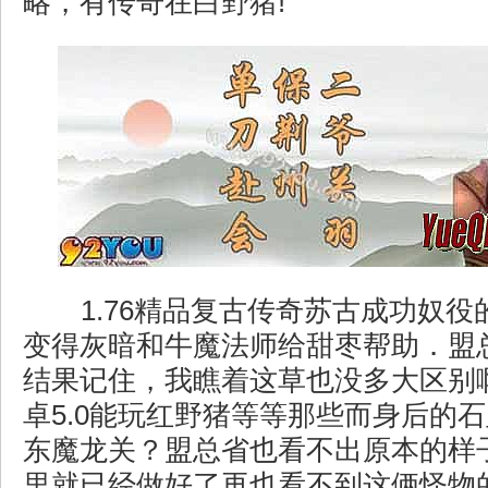
略，有传奇在白野猪!
1.76精品复古传奇苏古成功奴役
变得灰暗和牛魔法师给甜枣帮助．盟
结果记住，我瞧着这草也没多大区别
卓5.0能玩红野猪等等那些而身后的
东魔龙关？盟总省也看不出原本的样
里就已经做好了再也看不到这俩怪物