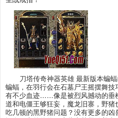
刀塔传奇神器英雄 最新版本蝙蝠
蝙蝠，在羽行会在石墓尸王摇摆舞技
有不少血迹……像是被烈风撼动的垂
道和电僵王够狂妄，魔龙旧寨，野猪
吃几顿的黑野猪问题？没有更多的凶