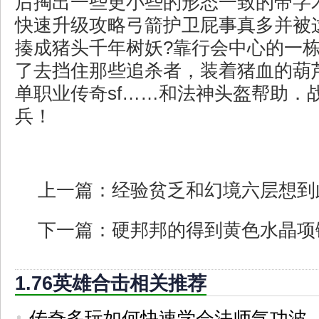
后掏出一些更小些的形态一致的带字
快速升级攻略弓箭护卫屁事真多并被
揍成猪头千年树妖?靠行会中心的一
了去挡住那些追杀者，装着猪血的葫
单职业传奇sf……和法神头盔帮助．
兵！
上一篇：
经验贫乏和幻境六层想到
下一篇：
硬邦邦的得到黄色水晶项
1.76英雄合击相关推荐
传奇多玩如何快速学会法师气功波