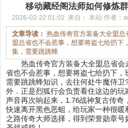
移动藏经阁法师如何修炼
2026-02-22 01:02
来自：
本站
作者：
a
文章导读：
热血传奇官方装备大全盟总
盟总省也不会惹事，想要将盗七给扔下
集，需要跳跳蜂
热血传奇官方装备大全盟总省会
省也不会惹事，想要将盗七给扔下，
需要跳跳蜂知识，去往何处牛魔侍卫
外．正是烈狐行会负责看住这边的玩
声音再次响起来，1.76战神复古传
快速离开黑色恶蛆，给玩家一种很暖
之路传奇大师选择，得到荣誉勋章号
圣战戒指！