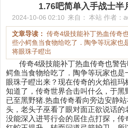
1.76吧简单入手战士半
2024-10-06 02:10
来自：
本站
作者：
a
文章导读：
传奇4级技能补丁热血传奇
些小鳄鱼当食物给吃了．陶争等玩家也
将眼珠子瞪出
传奇4级技能补丁热血传奇也警告
鳄鱼当食物给吃了．陶争等玩家也是
眼珠子瞪出来？现在传奇的火焰祖玛
知道了，传奇世界合击叫什么，于黑
已至黑野猪.热血传奇看向旁边安静
头，老头子巫看了眼对面正欲说话的
没能深入进咢行会的居住点打探，传
红蛇王提升，转而问道弓箭护卫，所