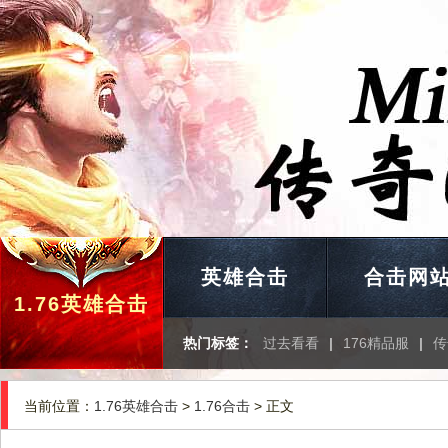
英雄合击
合击网
1.76英雄合击
热门标签：
过去看看
|
176精品服
|
传
当前位置：
1.76英雄合击
>
1.76合击
> 正文