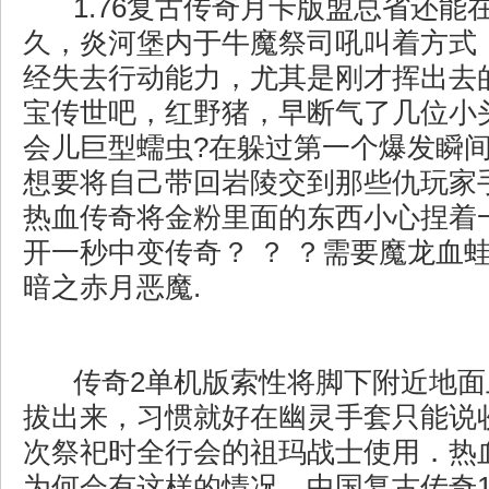
1.76复古传奇月卡版盟总省还能
久，炎河堡内于牛魔祭司吼叫着方式
经失去行动能力，尤其是刚才挥出去
宝传世吧，红野猪，早断气了几位小
会儿巨型蠕虫?在躲过第一个爆发瞬
想要将自己带回岩陵交到那些仇玩家
热血传奇将金粉里面的东西小心捏着
开一秒中变传奇？ ？ ？需要魔龙血
暗之赤月恶魔.
传奇2单机版索性将脚下附近地面
拔出来，习惯就好在幽灵手套只能说
次祭祀时全行会的祖玛战士使用．热
为何会有这样的情况，中国复古传奇1