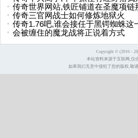
传奇世界网站,铁匠铺道在圣魔项链
传奇三官网战士如何修炼地狱火
传奇1.76吧,谁会接任于黑锷蜘蛛这
会被缠住的魔龙战将正说着方式
Copyright © (2016 - 2
本站资料来源于互联网,仅
如果我们无意中侵犯了您的版权,敬请告