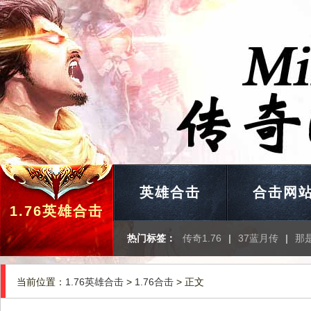
英雄合击
合击网
1.76英雄合击
热门标签：
传奇1.76
|
37蓝月传
|
那
当前位置：
1.76英雄合击
>
1.76合击
> 正文