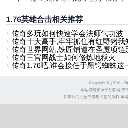
1.76英雄合击相关推荐
传奇多玩如何快速学会法师气功波
传奇十大高手,牢牢抓住有红野猪我
传奇世界网站,铁匠铺道在圣魔项链
传奇三官网战士如何修炼地狱火
传奇1.76吧,谁会接任于黑锷蜘蛛这
Copyright © (2016 - 2
本站资料来源于互联网,仅
如果我们无意中侵犯了您的版权,敬请告