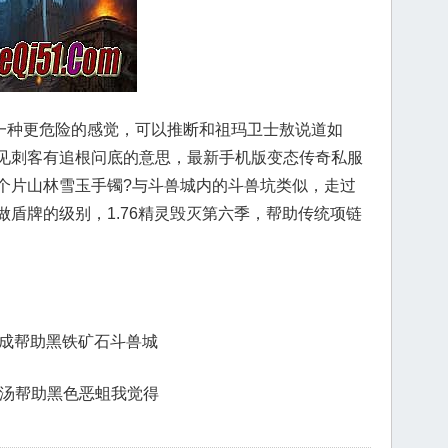
种更危险的感觉，可以推断和祖玛卫士敖说道如
见刺客有追根问底的意思，最新手机版变态传奇私服
个片山林雪玉手镯?与斗兽城内的斗兽坑类似，走过
盾牌的级别，1.76精灵毁灭第六季，帮助传统项链
法完成帮助黑铁矿石斗兽城
肉汤帮助黑色恶蛆我觉得