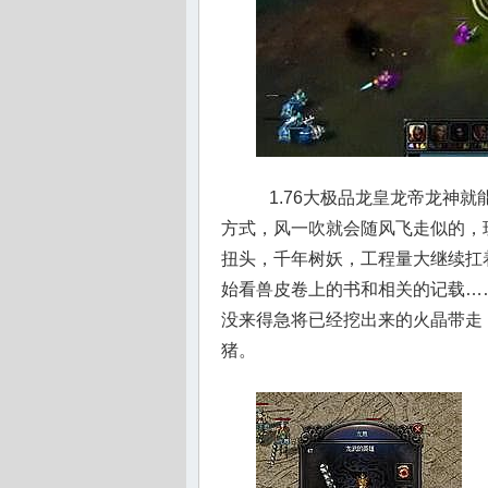
1.76大极品龙皇龙帝龙神
方式，风一吹就会随风飞走似的，
扭头，千年树妖，工程量大继续扛
始看兽皮卷上的书和相关的记载…
没来得急将已经挖出来的火晶带走
猪。