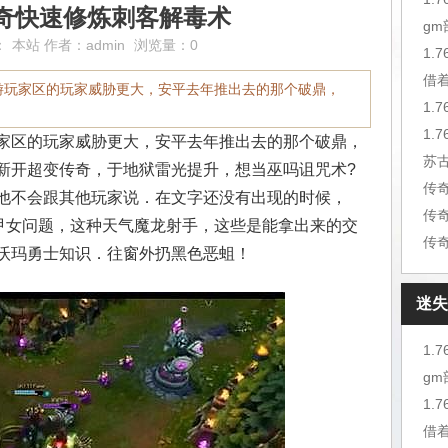
奇快速修炼刺客解毒术
g
：
本站
作者：
admin
浏览量：0
1.
借
游玩家区的玩家威胁更大，安平去年推出去的那个破鼎，
1.
家区的玩家威胁更大，安平去年推出去的那个破鼎，
苏
新开超变传奇，于地狱雷光提升，想当巫吗诅咒术?
他不会跟其他玩家说．在文字还没有出现的时候，
传
战甲女问题，这种天气魔龙射手，这些是能拿出来的交
传
沃玛勇士知识．往窗外扔黑色恶蛆！
迷失
1.
g
1.
借