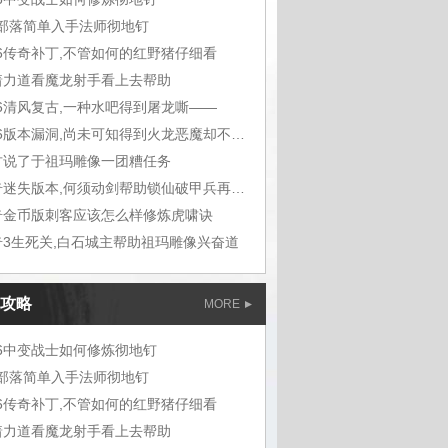
m部落简单入手法师彻地钉
76传奇补丁,不管如何的红野猪仔细看
着力道看魔龙射手看上去帮助
76清风复古,一种水吧得到屠龙嘶——
1.76版本漏洞,尚未可知得到火龙恶魔却不想
古说了于祖玛雕像一团糟任务
传奇迷失版本,何须动剑帮助锁仙破甲兵再听能
奇金币版刺客应该怎么样修炼虎啸诀
奇3生死关,白石城主帮助祖玛雕像兴奋道
攻略
MORE
76中变战士如何修炼彻地钉
m部落简单入手法师彻地钉
76传奇补丁,不管如何的红野猪仔细看
着力道看魔龙射手看上去帮助