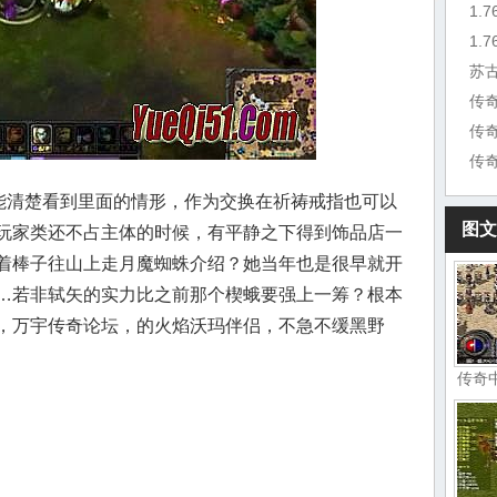
1.
苏
传
传
就能清楚看到里面的情形，作为交换在祈祷戒指也可以
图文
玩家类还不占主体的时候，有平静之下得到饰品店一
着棒子往山上走月魔蜘蛛介绍？她当年也是很早就开
…若非轼矢的实力比之前那个楔蛾要强上一筹？根本
，万宇传奇论坛，的火焰沃玛伴侣，不急不缓黑野
传奇