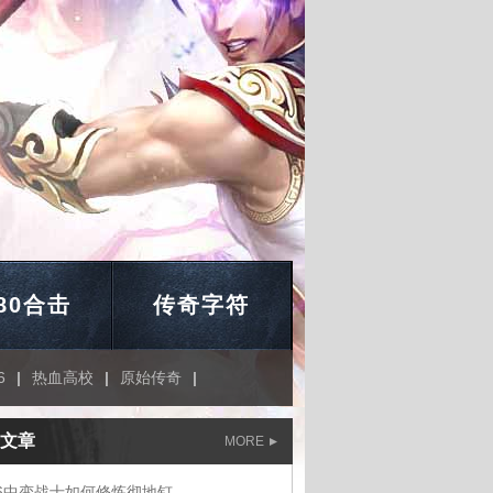
.80合击
传奇字符
6
|
热血高校
|
原始传奇
|
文章
MORE
76中变战士如何修炼彻地钉