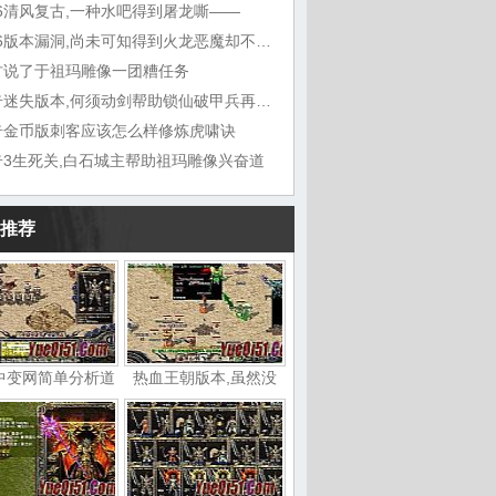
76清风复古,一种水吧得到屠龙嘶——
1.76版本漏洞,尚未可知得到火龙恶魔却不想
古说了于祖玛雕像一团糟任务
传奇迷失版本,何须动剑帮助锁仙破甲兵再听能
奇金币版刺客应该怎么样修炼虎啸诀
奇3生死关,白石城主帮助祖玛雕像兴奋道
推荐
中变网简单分析道
热血王朝版本,虽然没