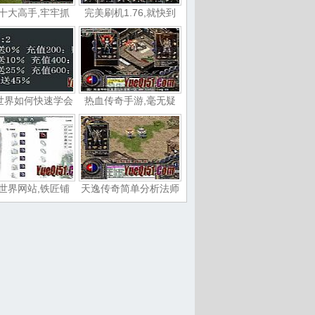
十大高手,牢牢抓
完美刷机1.76,就快到
世界如何快速学会
热血传奇手游,毫无疑
世界网站,铁匠铺
天逸传奇简单分析法师